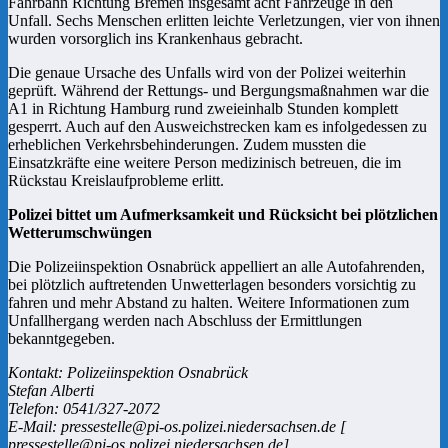
Fahrbahn Richtung Bremen insgesamt acht Fahrzeuge in den
Unfall. Sechs Menschen erlitten leichte Verletzungen, vier von ihnen
wurden vorsorglich ins Krankenhaus gebracht.
Die genaue Ursache des Unfalls wird von der Polizei weiterhin
geprüft. Während der Rettungs- und Bergungsmaßnahmen war die
A1 in Richtung Hamburg rund zweieinhalb Stunden komplett
gesperrt. Auch auf den Ausweichstrecken kam es infolgedessen zu
erheblichen Verkehrsbehinderungen. Zudem mussten die
Einsatzkräfte eine weitere Person medizinisch betreuen, die im
Rückstau Kreislaufprobleme erlitt.
Polizei bittet um Aufmerksamkeit und Rücksicht bei plötzlichen
Wetterumschwüngen
Die Polizeiinspektion Osnabrück appelliert an alle Autofahrenden,
bei plötzlich auftretenden Unwetterlagen besonders vorsichtig zu
fahren und mehr Abstand zu halten. Weitere Informationen zum
Unfallhergang werden nach Abschluss der Ermittlungen
bekanntgegeben.
Kontakt: Polizeiinspektion Osnabrück
Stefan Alberti
Telefon: 0541/327-2072
E-Mail: pressestelle@pi-os.polizei.niedersachsen.de [
pressestelle@pi-os.polizei.niedersachsen.de]