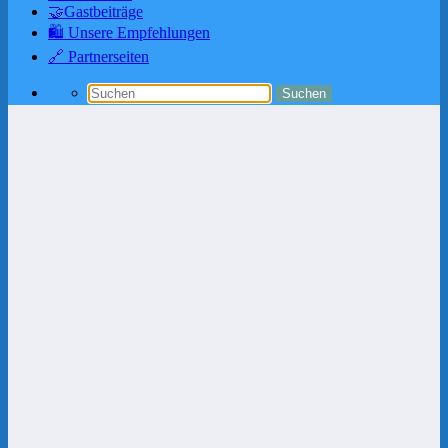
🤝Gastbeiträge
🛍️ Unsere Empfehlungen
🔗 Partnerseiten