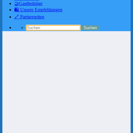
🤝Gastbeiträge
🛍️ Unsere Empfehlungen
🔗 Partnerseiten