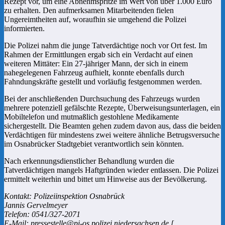
Rezept vor, um eine Abnehmspritze im Wert von über 1.000 Euro
zu erhalten. Den aufmerksamen Mitarbeitenden fielen
Ungereimtheiten auf, woraufhin sie umgehend die Polizei
informierten.
Die Polizei nahm die junge Tatverdächtige noch vor Ort fest. Im
Rahmen der Ermittlungen ergab sich ein Verdacht auf einen
weiteren Mittäter: Ein 27-jähriger Mann, der sich in einem
nahegelegenen Fahrzeug aufhielt, konnte ebenfalls durch
Fahndungskräfte gestellt und vorläufig festgenommen werden.
Bei der anschließenden Durchsuchung des Fahrzeugs wurden
mehrere potenziell gefälschte Rezepte, Überweisungsunterlagen, ein
Mobiltelefon und mutmaßlich gestohlene Medikamente
sichergestellt. Die Beamten gehen zudem davon aus, dass die beiden
Verdächtigen für mindestens zwei weitere ähnliche Betrugsversuche
im Osnabrücker Stadtgebiet verantwortlich sein könnten.
Nach erkennungsdienstlicher Behandlung wurden die
Tatverdächtigen mangels Haftgründen wieder entlassen. Die Polizei
ermittelt weiterhin und bittet um Hinweise aus der Bevölkerung.
Kontakt: Polizeiinspektion Osnabrück
Jannis Gervelmeyer
Telefon: 0541/327-2071
E-Mail: pressestelle@pi-os.polizei.niedersachsen.de [