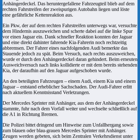
Anhängerdeckel. Das heruntergefallene Fahrzeugteil blieb auf dem
rechten Fahrstreifen der zweispurigen Autobahn liegen und löste
eine gefährliche Kettenreaktion aus.
Ein Pkw, der auf dem rechten Fahrstreifen unterwegs war, versuchte
dem Hindernis auszuweichen und scherte dabei auf die linke Spur
vor einen Jaguar ein. Dank schneller Reaktion konnten der Jaguar
und eine direkt dahinter fahrende Kia-Fahrerin noch rechtzeitig
abbremsen. Der Fahrer eines nachfolgenden Audi bemerkte das
Stauende jedoch zu spät. Beim Versuch, nach rechts auszuweichen,
wurde er durch den Anhängerdeckel daran gehindert. Beim erneuten
Ausweichversuch nach links kollidierte er mit dem bereits stehenden
Kia, der daraufhin auf den Jaguar aufgeschoben wurde.
An den beteiligten Fahrzeugen – einem Audi, einem Kia und einem
Jaguar – entstand erheblicher Sachschaden. Der Audi-Fahrer erlitt
nach aktuellem Kenntnisstand Verletzungen.
Der Mercedes Sprinter mit Anhänger, aus dem der Anhängerdeckel
stammte, fuhr nach dem Vorfall weiter und wechselte schließlich auf
die A1 in Richtung Bremen.
Die Polizei bittet dringend um Hinweise zum Unfallhergang sowie
zum blauen oder blau-grauen Mercedes Sprinter mit Anhänger.
Zeugen werden gebeten, sich beim Zentralen Verkehrsdienst unter