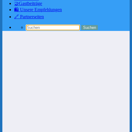
🤝Gastbeiträge
🛍️ Unsere Empfehlungen
🔗 Partnerseiten