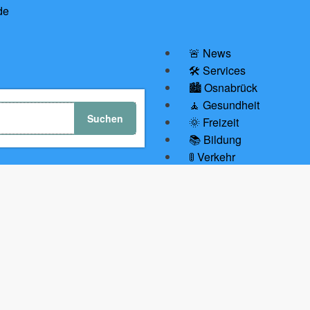
🚨 News
🛠 Services
🏙️ Osnabrück
🧘 Gesundheit
🌞 Freizeit
📚 Bildung
🚦 Verkehr
💼 Wirtschaft
🤝Gastbeiträge
🛍️ Unsere Empfehlunge
🔗 Partnerseiten