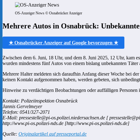
OS-Anzeiger News © Osnabrücker Anzeiger
Mehrere Autos in Osnabrück: Unbekannte 
★ Osnabrücker Anzeiger auf Google bevorzugen ★
Zwischen dem 6. Juni, 18 Uhr, und dem 8. Juni 2025, 12 Uhr, kam es
wurden mindestens fünf Autos von einem bislang unbekannten Täter an
Mehrere Halter meldeten sich daraufhin Anfang dieser Woche bei der P
keinen Kontakt aufgenommen haben, werden gebeten, sich unbedingt 
Hinweise zu verdächtigen Beobachtungen oder auffälligen Personen
Kontakt: Polizeiinspektion Osnabrück
Jannis Gervelmeyer
Telefon: 0541/327-2071
E-Mail: pressestelle@pi-os.polizei.niedersachsen.de [ pressestelle@pi
http://www.pi-os.polizei-nds.de [http://www.pi-os.polizei-nds.de]
Quelle:
Originalartikel auf presseportal.de