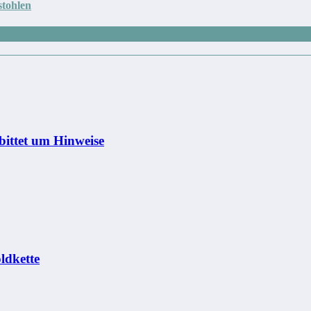
stohlen
bittet um Hinweise
ldkette