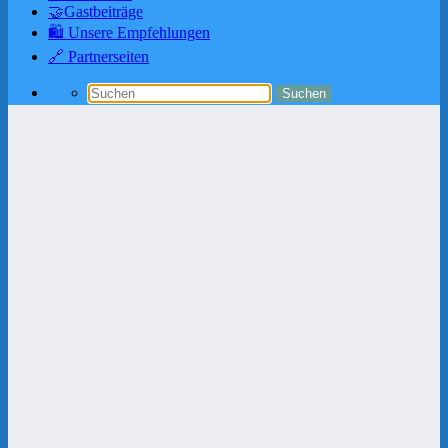
🤝Gastbeiträge
🛍️ Unsere Empfehlungen
🔗 Partnerseiten