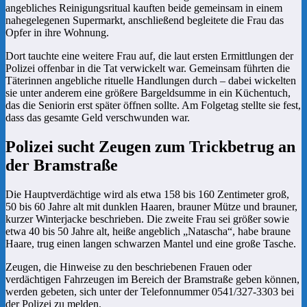
angebliches Reinigungsritual kauften beide gemeinsam in einem
nahegelegenen Supermarkt, anschließend begleitete die Frau das
Opfer in ihre Wohnung.
Dort tauchte eine weitere Frau auf, die laut ersten Ermittlungen der
Polizei offenbar in die Tat verwickelt war. Gemeinsam führten die
Täterinnen angebliche rituelle Handlungen durch – dabei wickelten
sie unter anderem eine größere Bargeldsumme in ein Küchentuch,
das die Seniorin erst später öffnen sollte. Am Folgetag stellte sie fest,
dass das gesamte Geld verschwunden war.
Polizei sucht Zeugen zum Trickbetrug an
der Bramstraße
Die Hauptverdächtige wird als etwa 158 bis 160 Zentimeter groß,
50 bis 60 Jahre alt mit dunklen Haaren, brauner Mütze und brauner,
kurzer Winterjacke beschrieben. Die zweite Frau sei größer sowie
etwa 40 bis 50 Jahre alt, heiße angeblich „Natascha“, habe braune
Haare, trug einen langen schwarzen Mantel und eine große Tasche.
Zeugen, die Hinweise zu den beschriebenen Frauen oder
verdächtigen Fahrzeugen im Bereich der Bramstraße geben können,
werden gebeten, sich unter der Telefonnummer 0541/327-3303 bei
der Polizei zu melden.