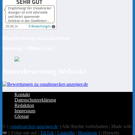
Blog-Marketing und Linkaufbau
Werbung / Affiliate-Link
Nutzerbewertung Webwiki
Kontakt
Datenschutzerklärung
Redaktion
Impressum
Glossar
© [
osnabruecker-anzeiger.de
] Alle Rechte vorbehalten | Made with
❤️ [ Folge mir auf |
TikTok
|
LinkedIn
|
Bloglovin
] | Hinweis