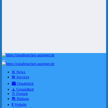
🚨 News
🛠 Services
🏙️ Osnabrück
🧘 Gesundheit
🌞 Freizeit
📚 Bildung
🚦 Verkehr