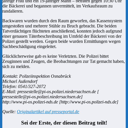
jährige Frau und ein 19-jähriger Mann – betraten gegen 10:30 Uhr
die Bäckerei und begannen unvermittelt, im Verkaufsraum zu
randalieren.
Backwaren wurden durch den Raum geworfen, das Kassensystem
umgestoßen und mehrere Stühle zu Bruch gebracht. Die beiden
Tatverdächtigen flüchteten anschließend, konnten jedoch aufgrund
einer genauen Täterbeschreibung im Umfeld der Bäckerei von der
Polizei gestellt werden. Gegen beide wurden Ermittlungen wegen
Sachbeschädigung eingeleitet.
Glücklicherweise gab es keine Verletzten. Die Polizei bittet
Zeuginnen und Zeugen, die Beobachtungen zur Tat gemacht haben,
sich zu melden.
Kontakt: Polizeiinspektion Osnabrück
Michael Außendorf
Telefon: 0541/327-2072
E-Mail: pressestelle@pi-os.polizei.niedersachsen.de [
pressestelle@pi-os.polizei.niedersachsen.de]
http://www.pi-os.polizei-nds.de [http://www.pi-os.polizei-nds.de]
Quelle:
Originalartikel auf presseportal.de
Sei der Erste, der diesen Beitrag teilt!