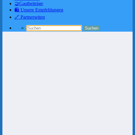
🤝Gastbeiträge
🛍️ Unsere Empfehlungen
🔗 Partnerseiten