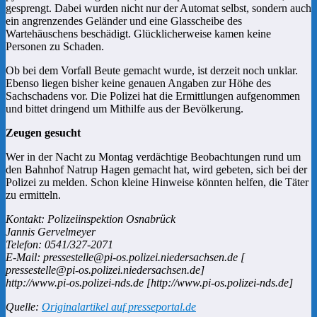
gesprengt. Dabei wurden nicht nur der Automat selbst, sondern auch
ein angrenzendes Geländer und eine Glasscheibe des
Wartehäuschens beschädigt. Glücklicherweise kamen keine
Personen zu Schaden.
Ob bei dem Vorfall Beute gemacht wurde, ist derzeit noch unklar.
Ebenso liegen bisher keine genauen Angaben zur Höhe des
Sachschadens vor. Die Polizei hat die Ermittlungen aufgenommen
und bittet dringend um Mithilfe aus der Bevölkerung.
Zeugen gesucht
Wer in der Nacht zu Montag verdächtige Beobachtungen rund um
den Bahnhof Natrup Hagen gemacht hat, wird gebeten, sich bei der
Polizei zu melden. Schon kleine Hinweise könnten helfen, die Täter
zu ermitteln.
Kontakt: Polizeiinspektion Osnabrück
Jannis Gervelmeyer
Telefon: 0541/327-2071
E-Mail: pressestelle@pi-os.polizei.niedersachsen.de [
pressestelle@pi-os.polizei.niedersachsen.de]
http://www.pi-os.polizei-nds.de [http://www.pi-os.polizei-nds.de]
Quelle:
Originalartikel auf presseportal.de