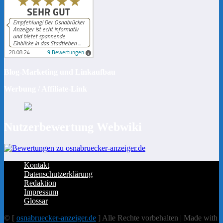
Blog-Marketing und Linkaufbau
Werbung / Affiliate-Link
Nutzerbewertung Webwiki
Kontakt
Datenschutzerklärung
Redaktion
Impressum
Glossar
© [
osnabruecker-anzeiger.de
] Alle Rechte vorbehalten | Made with