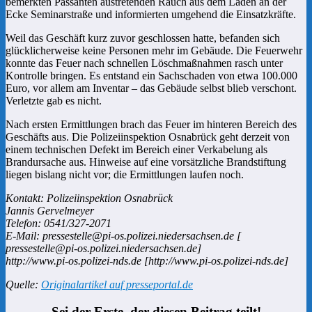
bemerkten Passanten austretenden Rauch aus dem Laden an der
Ecke Seminarstraße und informierten umgehend die Einsatzkräfte.
Weil das Geschäft kurz zuvor geschlossen hatte, befanden sich
glücklicherweise keine Personen mehr im Gebäude. Die Feuerwehr
konnte das Feuer nach schnellen Löschmaßnahmen rasch unter
Kontrolle bringen. Es entstand ein Sachschaden von etwa 100.000
Euro, vor allem am Inventar – das Gebäude selbst blieb verschont.
Verletzte gab es nicht.
Nach ersten Ermittlungen brach das Feuer im hinteren Bereich des
Geschäfts aus. Die Polizeiinspektion Osnabrück geht derzeit von
einem technischen Defekt im Bereich einer Verkabelung als
Brandursache aus. Hinweise auf eine vorsätzliche Brandstiftung
liegen bislang nicht vor; die Ermittlungen laufen noch.
Kontakt: Polizeiinspektion Osnabrück
Jannis Gervelmeyer
Telefon: 0541/327-2071
E-Mail: pressestelle@pi-os.polizei.niedersachsen.de [
pressestelle@pi-os.polizei.niedersachsen.de]
http://www.pi-os.polizei-nds.de [http://www.pi-os.polizei-nds.de]
Quelle:
Originalartikel auf presseportal.de
Sei der Erste, der diesen Beitrag teilt!