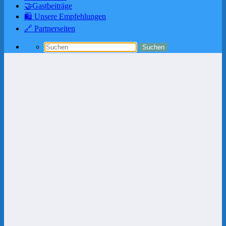
🤝Gastbeiträge
🛍️ Unsere Empfehlungen
🔗 Partnerseiten