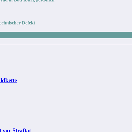
echnischer Defekt
ldkette
 vor Straftat