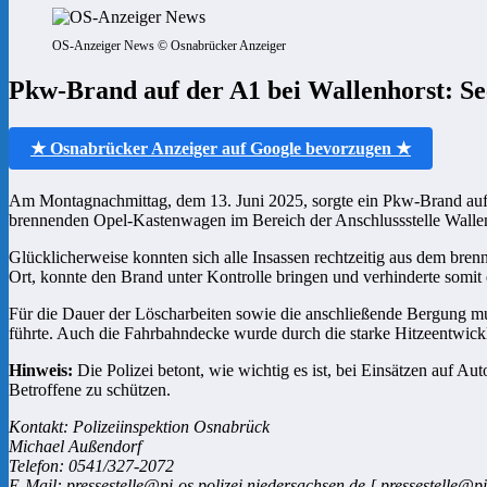
OS-Anzeiger News © Osnabrücker Anzeiger
Pkw-Brand auf der A1 bei Wallenhorst: Sech
★ Osnabrücker Anzeiger auf Google bevorzugen ★
Am Montagnachmittag, dem 13. Juni 2025, sorgte ein Pkw-Brand auf 
brennenden Opel-Kastenwagen im Bereich der Anschlussstelle Wallenh
Glücklicherweise konnten sich alle Insassen rechtzeitig aus dem bre
Ort, konnte den Brand unter Kontrolle bringen und verhinderte somit
Für die Dauer der Löscharbeiten sowie die anschließende Bergung mu
führte. Auch die Fahrbahndecke wurde durch die starke Hitzeentwick
Hinweis:
Die Polizei betont, wie wichtig es ist, bei Einsätzen auf A
Betroffene zu schützen.
Kontakt: Polizeiinspektion Osnabrück
Michael Außendorf
Telefon: 0541/327-2072
E-Mail: pressestelle@pi-os.polizei.niedersachsen.de [ pressestelle@pi