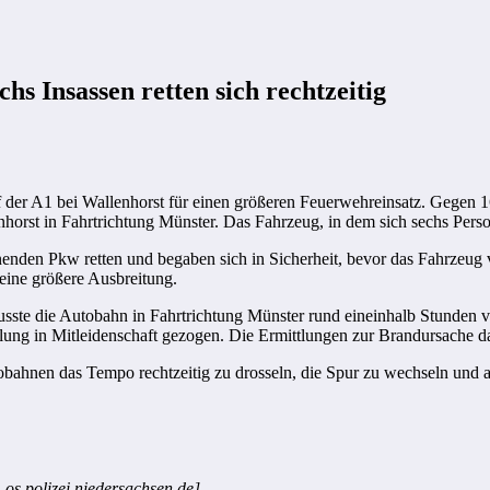
s Insassen retten sich rechtzeitig
der A1 bei Wallenhorst für einen größeren Feuerwehreinsatz. Gegen 1
orst in Fahrtrichtung Münster. Das Fahrzeug, in dem sich sechs Perso
nnenden Pkw retten und begaben sich in Sicherheit, bevor das Fahrzeu
 eine größere Ausbreitung.
sste die Autobahn in Fahrtrichtung Münster rund eineinhalb Stunden v
lung in Mitleidenschaft gezogen. Die Ermittlungen zur Brandursache d
utobahnen das Tempo rechtzeitig zu drosseln, die Spur zu wechseln und 
-os.polizei.niedersachsen.de]