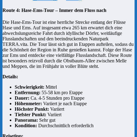
Route 4: Hase-Ems-Tour – Immer dem Fluss nach
Die Hase-Ems-Tour ist eine herrliche Strecke entlang der Flüsse
Hase und Ems. Auf insgesamt etwa 265 km erwartet dich eine
abwechslungsreiche Fahrt durch idyllische Dörfer, weitläufige
Flusslandschaften und den beeindruckenden Naturpark
TERRA.vita. Die Tour lässt sich gut in Etappen aufteilen, sodass du
die Schönheit der Region in Ruhe genießen kannst. Folge der Hase
zur Ems und entdecke eine vielfältige Flusslandschaft. Diese Route
ist besonders reizvoll durch die Obstbaum-Allee zwischen Melle
und Meppen, die im Frühjahr in voller Blüte steht.
Details:
Schwierigkeit:
Mittel
Entfernung:
55-58 km pro Etappe
Dauer:
Ca. 4-5 Stunden pro Etappe
Höhenmeter:
Variiert je nach Etappe
Höchster Punkt:
Variiert
Tiefster Punkt:
Variiert
Panorama:
Sehr gut
Kondition:
Durchschnittlich erforderlich
Reisetipp: