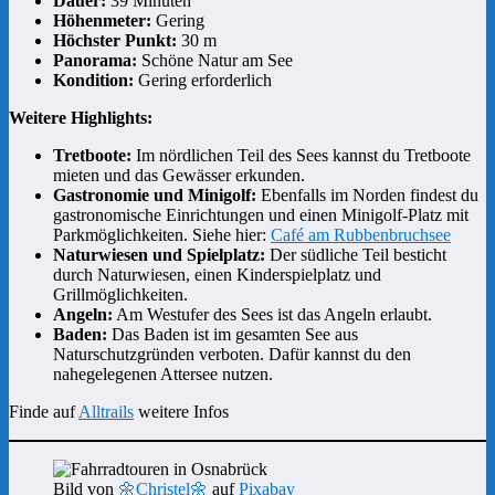
Dauer:
39 Minuten
Höhenmeter:
Gering
Höchster Punkt:
30 m
Panorama:
Schöne Natur am See
Kondition:
Gering erforderlich
Weitere Highlights:
Tretboote:
Im nördlichen Teil des Sees kannst du Tretboote
mieten und das Gewässer erkunden.
Gastronomie und Minigolf:
Ebenfalls im Norden findest du
gastronomische Einrichtungen und einen Minigolf-Platz mit
Parkmöglichkeiten. Siehe hier:
Café am Rubbenbruchsee
Naturwiesen und Spielplatz:
Der südliche Teil besticht
durch Naturwiesen, einen Kinderspielplatz und
Grillmöglichkeiten.
Angeln:
Am Westufer des Sees ist das Angeln erlaubt.
Baden:
Das Baden ist im gesamten See aus
Naturschutzgründen verboten. Dafür kannst du den
nahegelegenen Attersee nutzen.
Finde auf
Alltrails
weitere Infos
Bild von
🌼Christel🌼
auf
Pixabay