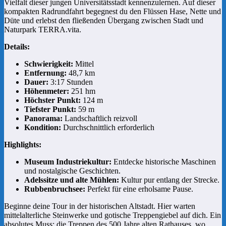
Vielfalt dieser jungen Universitätsstadt kennenzulernen. Auf dieser
kompakten Radrundfahrt begegnest du den Flüssen Hase, Nette und
Düte und erlebst den fließenden Übergang zwischen Stadt und
Naturpark TERRA.vita.
Details:
Schwierigkeit:
Mittel
Entfernung:
48,7 km
Dauer:
3:17 Stunden
Höhenmeter:
251 hm
Höchster Punkt:
124 m
Tiefster Punkt:
59 m
Panorama:
Landschaftlich reizvoll
Kondition:
Durchschnittlich erforderlich
Highlights:
Museum Industriekultur:
Entdecke historische Maschinen
und nostalgische Geschichten.
Adelssitze und alte Mühlen:
Kultur pur entlang der Strecke.
Rubbenbruchsee:
Perfekt für eine erholsame Pause.
Beginne deine Tour in der historischen Altstadt. Hier warten
mittelalterliche Steinwerke und gotische Treppengiebel auf dich. Ein
absolutes Muss: die Treppen des 500 Jahre alten Rathauses, wo