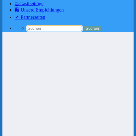
🤝Gastbeiträge
🛍️ Unsere Empfehlungen
🔗 Partnerseiten