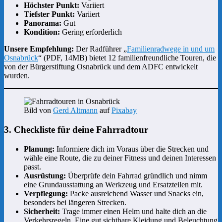
Höchster Punkt:
Variiert
Tiefster Punkt:
Variiert
Panorama:
Gut
Kondition:
Gering erforderlich
Unsere Empfehlung:
Der Radführer „
Familienradwege in und um
Osnabrück
“ (PDF, 14MB) bietet 12 familienfreundliche Touren, die
von der Bürgerstiftung Osnabrück und dem ADFC entwickelt
wurden.
Bild von
Gerd Altmann
auf
Pixabay
3. Checkliste für deine Fahrradtour
Planung:
Informiere dich im Voraus über die Strecken und
wähle eine Route, die zu deiner Fitness und deinen Interessen
passt.
Ausrüstung:
Überprüfe dein Fahrrad gründlich und nimm
eine Grundausstattung an Werkzeug und Ersatzteilen mit.
Verpflegung:
Packe ausreichend Wasser und Snacks ein,
besonders bei längeren Strecken.
Sicherheit:
Trage immer einen Helm und halte dich an die
Verkehrsregeln. Eine gut sichtbare Kleidung und Beleuchtung