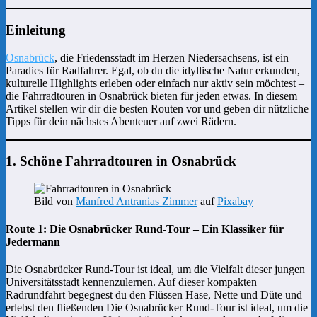
Einleitung
Osnabrück
, die Friedensstadt im Herzen Niedersachsens, ist ein
Paradies für Radfahrer. Egal, ob du die idyllische Natur erkunden,
kulturelle Highlights erleben oder einfach nur aktiv sein möchtest –
die Fahrradtouren in Osnabrück bieten für jeden etwas. In diesem
Artikel stellen wir dir die besten Routen vor und geben dir nützliche
Tipps für dein nächstes Abenteuer auf zwei Rädern.
1. Schöne Fahrradtouren in Osnabrück
Bild von
Manfred Antranias Zimmer
auf
Pixabay
Route 1: Die Osnabrücker Rund-Tour – Ein Klassiker für
Jedermann
Die Osnabrücker Rund-Tour ist ideal, um die Vielfalt dieser jungen
Universitätsstadt kennenzulernen. Auf dieser kompakten
Radrundfahrt begegnest du den Flüssen Hase, Nette und Düte und
erlebst den fließenden Die Osnabrücker Rund-Tour ist ideal, um die