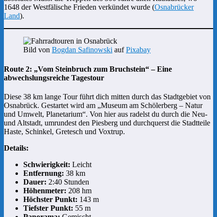
1648 der Westfälische Frieden verkündet wurde​ (
Osnabrücker
Land
)​​.
Bild von
Bogdan Safinowski
auf
Pixabay
Route 2: „Vom Steinbruch zum Bruchstein“ – Eine
abwechslungsreiche Tagestour
Diese 38 km lange Tour führt dich mitten durch das Stadtgebiet von
Osnabrück. Gestartet wird am „Museum am Schölerberg – Natur
und Umwelt, Planetarium“. Von hier aus radelst du durch die Neu-
und Altstadt, umrundest den Piesberg und durchquerst die Stadtteile
Haste, Schinkel, Gretesch und Voxtrup.
Details:
Schwierigkeit:
Leicht
Entfernung:
38 km
Dauer:
2:40 Stunden
Höhenmeter:
208 hm
Höchster Punkt:
143 m
Tiefster Punkt:
55 m
Panorama:
Gemischt