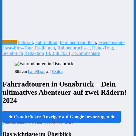
Freizeit
Fahrrad
,
Fahrradtour
,
Familienfreundlich
,
Friedensroute
,
Hase-Ems-Tour
,
Radfahren
,
Rubbenbruchsee
,
Rund-Tour
,
Steinbruch
Redaktion
13. Juli 2024
2 Kommentare
Bild von
Lars Nissen
auf
Pixabay
Fahrradtouren in Osnabrück – Dein
ultimatives Abenteuer auf zwei Rädern!
2024
★ Osnabrücker Anzeiger auf Google bevorzugen ★
Zuletzt aktualisiert am 4. September 2024
Das wichtigste im Überblick