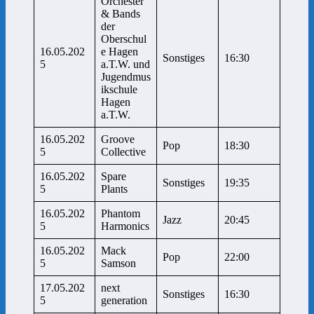
Orchester
& Bands
der
Oberschul
16.05.202
e Hagen
Sonstiges
16:30
5
a.T.W. und
Jugendmus
ikschule
Hagen
a.T.W.
16.05.202
Groove
Pop
18:30
5
Collective
16.05.202
Spare
Sonstiges
19:35
5
Plants
16.05.202
Phantom
Jazz
20:45
5
Harmonics
16.05.202
Mack
Pop
22:00
5
Samson
17.05.202
next
Sonstiges
16:30
5
generation