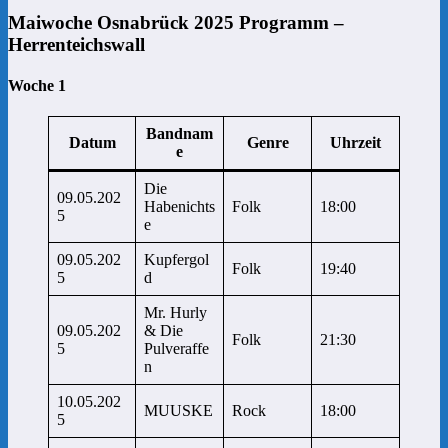
Maiwoche Osnabrück 2025 Programm –
Herrenteichswall
Woche 1
Bandnam
Datum
Genre
Uhrzeit
e
Die
09.05.202
Habenichts
Folk
18:00
5
e
09.05.202
Kupfergol
Folk
19:40
5
d
Mr. Hurly
09.05.202
& Die
Folk
21:30
5
Pulveraffe
n
10.05.202
MUUSKE
Rock
18:00
5