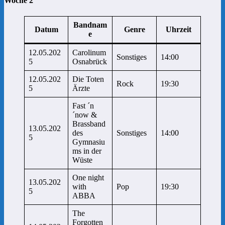
Woche 2
Bandnam
Datum
Genre
Uhrzeit
e
12.05.202
Carolinum
Sonstiges
14:00
5
Osnabrück
12.05.202
Die Toten
Rock
19:30
5
Ärzte
Fast ´n
´now &
Brassband
13.05.202
des
Sonstiges
14:00
5
Gymnasiu
ms in der
Wüste
One night
13.05.202
with
Pop
19:30
5
ABBA
The
Forgotten