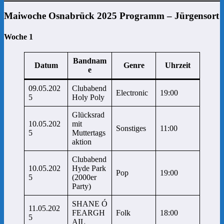
Maiwoche Osnabrück 2025 Programm – Jürgensort
Woche 1
Bandnam
Datum
Genre
Uhrzeit
e
09.05.202
Clubabend
Electronic
19:00
5
Holy Poly
Glücksrad
10.05.202
mit
Sonstiges
11:00
5
Muttertags
aktion
Clubabend
10.05.202
Hyde Park
Pop
19:00
5
(2000er
Party)
SHANE Ó
11.05.202
FEARGH
Folk
18:00
5
AIL