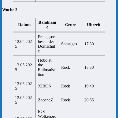
Woche 2
Bandnam
Datum
Genre
Uhrzeit
e
Freitagsorc
12.05.202
hester der
Sonstiges
17:30
5
Domschul
e
Hobo at
12.05.202
the
Rock
18:30
5
Railroadsta
tion
12.05.202
XIRON
Rock
19:40
5
12.05.202
ZecondZ
Rock
20:55
5
IGS
Wolkenorc