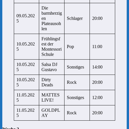
Die
barmherzig
09.05.202
en
Schlager
20:00
5
Plateausoh
len
Frühlingsf
10.05.202
est der
Pop
11:00
5
Montessori
Schule
10.05.202
Salsa DJ
Sonstiges
14:00
5
Gustavo
10.05.202
Dirty
Rock
20:00
5
Deads
11.05.202
MATTES
Sonstiges
12:00
5
LIVE!
11.05.202
GOLDPL
Rock
20:00
5
AY