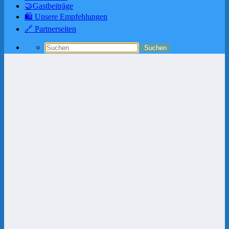
🤝Gastbeiträge
🛍️ Unsere Empfehlungen
🔗 Partnerseiten