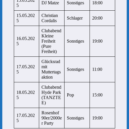
15.05.202
DJ Matze
Sonstiges
18:00
5
15.05.202
Christian
Schlager
20:00
5
Cordalis
Clubabend
Kleine
16.05.202
Freiheit
Sonstiges
19:00
5
(Pure
Freiheit)
Glücksrad
17.05.202
mit
Sonstiges
11:00
5
Muttertags
aktion
Clubabend
18.05.202
Hyde Park
Pop
15:00
5
(TANZTE
E)
Rosenhof
17.05.202
90er/2000e
Sonstiges
19:00
5
r Party