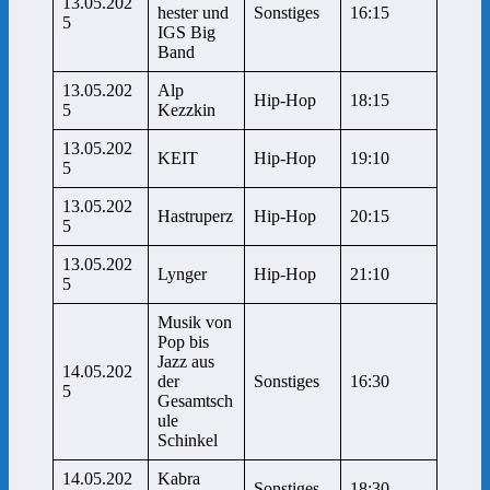
13.05.202
hester und
Sonstiges
16:15
5
IGS Big
Band
13.05.202
Alp
Hip-Hop
18:15
5
Kezzkin
13.05.202
KEIT
Hip-Hop
19:10
5
13.05.202
Hastruperz
Hip-Hop
20:15
5
13.05.202
Lynger
Hip-Hop
21:10
5
Musik von
Pop bis
Jazz aus
14.05.202
der
Sonstiges
16:30
5
Gesamtsch
ule
Schinkel
14.05.202
Kabra
Sonstiges
18:30