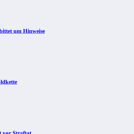
bittet um Hinweise
ldkette
 vor Straftat