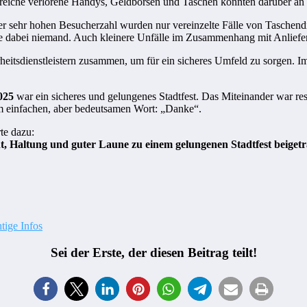
Zahlreiche verlorene Handys, Geldbörsen und Taschen konnten darüber 
 der sehr hohen Besucherzahl wurden nur vereinzelte Fälle von Taschend
rde dabei niemand. Auch kleinere Unfälle im Zusammenhang mit Anlief
heitsdienstleistern zusammen, um für ein sicheres Umfeld zu sorgen. I
025
war ein sicheres und gelungenes Stadtfest. Das Miteinander war re
em einfachen, aber bedeutsamen Wort: „Danke“.
te dazu:
ht, Haltung und guter Laune zu einem gelungenen Stadtfest beiget
ige Infos
Sei der Erste, der diesen Beitrag teilt!