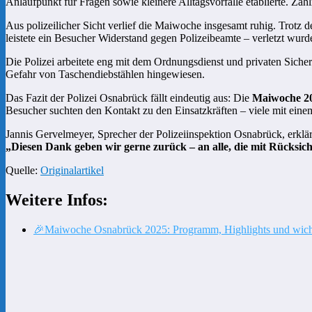
Anlaufpunkt für Fragen sowie kleinere Alltagsvorfälle etablierte. 
Aus polizeilicher Sicht verlief die Maiwoche insgesamt ruhig. Trotz
leistete ein Besucher Widerstand gegen Polizeibeamte – verletzt wu
Die Polizei arbeitete eng mit dem Ordnungsdienst und privaten Sicher
Gefahr von Taschendiebstählen hingewiesen.
Das Fazit der Polizei Osnabrück fällt eindeutig aus: Die
Maiwoche 2
Besucher suchten den Kontakt zu den Einsatzkräften – viele mit ein
Jannis Gervelmeyer, Sprecher der Polizeiinspektion Osnabrück, erklär
„Diesen Dank geben wir gerne zurück – an alle, die mit Rücksic
Quelle:
Originalartikel
Weitere Infos:
🎉Maiwoche Osnabrück 2025: Programm, Highlights und wicht