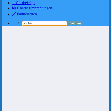
🤝Gastbeiträge
🛍️ Unsere Empfehlungen
🔗 Partnerseiten