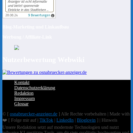
Blog-Marketing und Linkaufbau
Werbung / Affiliate-Link
Nutzerbewertung Webwiki
Kontakt
Datenschutzerklärung
Redaktion
Impressum
Glossar
© [
osnabruecker-anzeiger.de
] Alle Rechte vorbehalten | Made with
❤️ [ Folge mir auf |
TikTok
|
LinkedIn
|
Bloglovin
] | Hinweis
Unsere Redaktion setzt auf modernste Technologien und nutzt
teilweise KI-gestützte Tools, um dir stets qualitativ hochwertige und