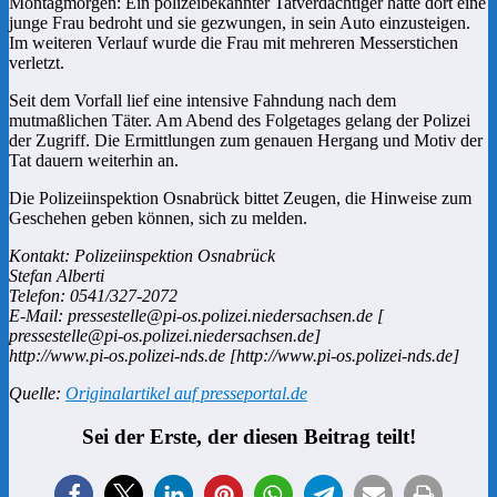
Montagmorgen: Ein polizeibekannter Tatverdächtiger hatte dort eine
junge Frau bedroht und sie gezwungen, in sein Auto einzusteigen.
Im weiteren Verlauf wurde die Frau mit mehreren Messerstichen
verletzt.
Seit dem Vorfall lief eine intensive Fahndung nach dem
mutmaßlichen Täter. Am Abend des Folgetages gelang der Polizei
der Zugriff. Die Ermittlungen zum genauen Hergang und Motiv der
Tat dauern weiterhin an.
Die Polizeiinspektion Osnabrück bittet Zeugen, die Hinweise zum
Geschehen geben können, sich zu melden.
Kontakt: Polizeiinspektion Osnabrück
Stefan Alberti
Telefon: 0541/327-2072
E-Mail: pressestelle@pi-os.polizei.niedersachsen.de [
pressestelle@pi-os.polizei.niedersachsen.de]
http://www.pi-os.polizei-nds.de [http://www.pi-os.polizei-nds.de]
Quelle:
Originalartikel auf presseportal.de
Sei der Erste, der diesen Beitrag teilt!