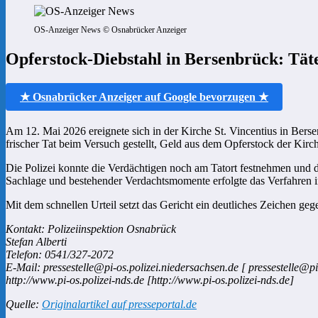
OS-Anzeiger News © Osnabrücker Anzeiger
Opferstock-Diebstahl in Bersenbrück: Tät
★ Osnabrücker Anzeiger auf Google bevorzugen ★
Am 12. Mai 2026 ereignete sich in der Kirche St. Vincentius in Bersen
frischer Tat beim Versuch gestellt, Geld aus dem Opferstock der Kir
Die Polizei konnte die Verdächtigen noch am Tatort festnehmen und d
Sachlage und bestehender Verdachtsmomente erfolgte das Verfahren in
Mit dem schnellen Urteil setzt das Gericht ein deutliches Zeichen ge
Kontakt: Polizeiinspektion Osnabrück
Stefan Alberti
Telefon: 0541/327-2072
E-Mail: pressestelle@pi-os.polizei.niedersachsen.de [ pressestelle@pi
http://www.pi-os.polizei-nds.de [http://www.pi-os.polizei-nds.de]
Quelle:
Originalartikel auf presseportal.de