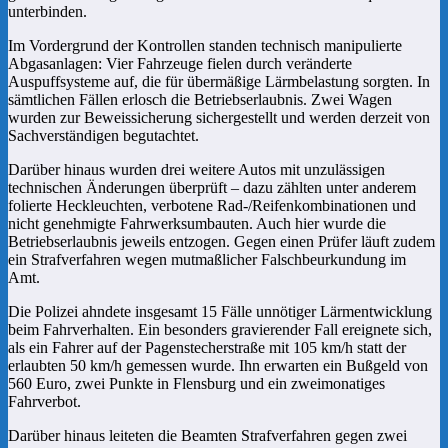
unterbinden.
Im Vordergrund der Kontrollen standen technisch manipulierte
Abgasanlagen: Vier Fahrzeuge fielen durch veränderte
Auspuffsysteme auf, die für übermäßige Lärmbelastung sorgten. In
sämtlichen Fällen erlosch die Betriebserlaubnis. Zwei Wagen
wurden zur Beweissicherung sichergestellt und werden derzeit von
Sachverständigen begutachtet.
Darüber hinaus wurden drei weitere Autos mit unzulässigen
technischen Änderungen überprüft – dazu zählten unter anderem
folierte Heckleuchten, verbotene Rad-/Reifenkombinationen und
nicht genehmigte Fahrwerksumbauten. Auch hier wurde die
Betriebserlaubnis jeweils entzogen. Gegen einen Prüfer läuft zudem
ein Strafverfahren wegen mutmaßlicher Falschbeurkundung im
Amt.
Die Polizei ahndete insgesamt 15 Fälle unnötiger Lärmentwicklung
beim Fahrverhalten. Ein besonders gravierender Fall ereignete sich,
als ein Fahrer auf der Pagenstecherstraße mit 105 km/h statt der
erlaubten 50 km/h gemessen wurde. Ihn erwarten ein Bußgeld von
560 Euro, zwei Punkte in Flensburg und ein zweimonatiges
Fahrverbot.
Darüber hinaus leiteten die Beamten Strafverfahren gegen zwei