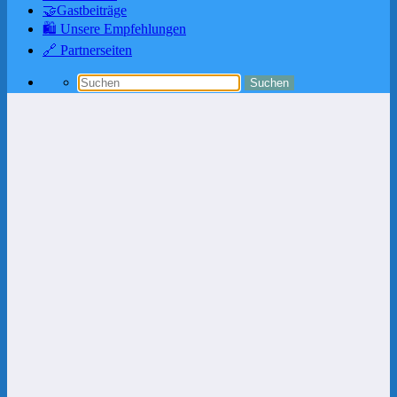
🤝Gastbeiträge
🛍️ Unsere Empfehlungen
🔗 Partnerseiten