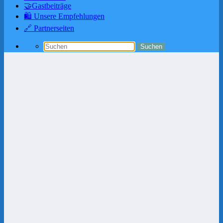
🤝Gastbeiträge
🛍️ Unsere Empfehlungen
🔗 Partnerseiten