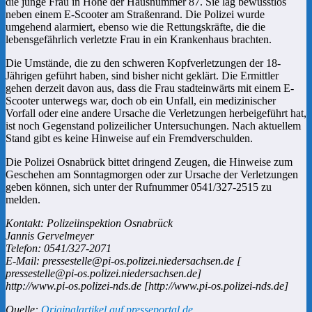
die junge Frau in Höhe der Hausnummer 87. Sie lag bewusstlos
neben einem E-Scooter am Straßenrand. Die Polizei wurde
umgehend alarmiert, ebenso wie die Rettungskräfte, die die
lebensgefährlich verletzte Frau in ein Krankenhaus brachten.
Die Umstände, die zu den schweren Kopfverletzungen der 18-
Jährigen geführt haben, sind bisher nicht geklärt. Die Ermittler
gehen derzeit davon aus, dass die Frau stadteinwärts mit einem E-
Scooter unterwegs war, doch ob ein Unfall, ein medizinischer
Vorfall oder eine andere Ursache die Verletzungen herbeigeführt hat,
ist noch Gegenstand polizeilicher Untersuchungen. Nach aktuellem
Stand gibt es keine Hinweise auf ein Fremdverschulden.
Die Polizei Osnabrück bittet dringend Zeugen, die Hinweise zum
Geschehen am Sonntagmorgen oder zur Ursache der Verletzungen
geben können, sich unter der Rufnummer 0541/327-2515 zu
melden.
Kontakt: Polizeiinspektion Osnabrück
Jannis Gervelmeyer
Telefon: 0541/327-2071
E-Mail: pressestelle@pi-os.polizei.niedersachsen.de [
pressestelle@pi-os.polizei.niedersachsen.de]
http://www.pi-os.polizei-nds.de [http://www.pi-os.polizei-nds.de]
Quelle:
Originalartikel auf presseportal.de