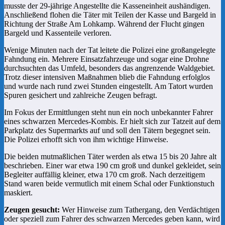
musste der 29-jährige Angestellte die Kasseneinheit aushändigen.
Anschließend flohen die Täter mit Teilen der Kasse und Bargeld in
Richtung der Straße Am Lohkamp. Während der Flucht gingen
Bargeld und Kassenteile verloren.
Wenige Minuten nach der Tat leitete die Polizei eine großangelegte
Fahndung ein. Mehrere Einsatzfahrzeuge und sogar eine Drohne
durchsuchten das Umfeld, besonders das angrenzende Waldgebiet.
Trotz dieser intensiven Maßnahmen blieb die Fahndung erfolglos
und wurde nach rund zwei Stunden eingestellt. Am Tatort wurden
Spuren gesichert und zahlreiche Zeugen befragt.
Im Fokus der Ermittlungen steht nun ein noch unbekannter Fahrer
eines schwarzen Mercedes-Kombis. Er hielt sich zur Tatzeit auf dem
Parkplatz des Supermarkts auf und soll den Tätern begegnet sein.
Die Polizei erhofft sich von ihm wichtige Hinweise.
Die beiden mutmaßlichen Täter werden als etwa 15 bis 20 Jahre alt
beschrieben. Einer war etwa 190 cm groß und dunkel gekleidet, sein
Begleiter auffällig kleiner, etwa 170 cm groß. Nach derzeitigem
Stand waren beide vermutlich mit einem Schal oder Funktionstuch
maskiert.
Zeugen gesucht:
Wer Hinweise zum Tathergang, den Verdächtigen
oder speziell zum Fahrer des schwarzen Mercedes geben kann, wird