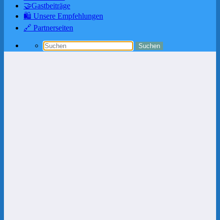
🤝Gastbeiträge
🛍️ Unsere Empfehlungen
🔗 Partnerseiten