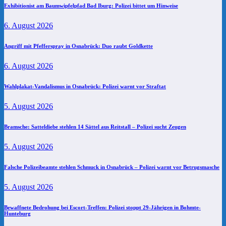
Exhibitionist am Baumwipfelpfad Bad Iburg: Polizei bittet um Hinweise
6. August 2026
Angriff mit Pfefferspray in Osnabrück: Duo raubt Goldkette
6. August 2026
Wahlplakat-Vandalismus in Osnabrück: Polizei warnt vor Straftat
5. August 2026
Bramsche: Satteldiebe stehlen 14 Sättel aus Reitstall – Polizei sucht Zeugen
5. August 2026
Falsche Polizeibeamte stehlen Schmuck in Osnabrück – Polizei warnt vor Betrugsmasche
5. August 2026
Bewaffnete Bedrohung bei Escort-Treffen: Polizei stoppt 29-Jährigen in Bohmte-
Hunteburg