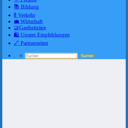
📚 Bildung
🚦 Verkehr
💼 Wirtschaft
🤝Gastbeiträge
🛍️ Unsere Empfehlungen
🔗 Partnerseiten