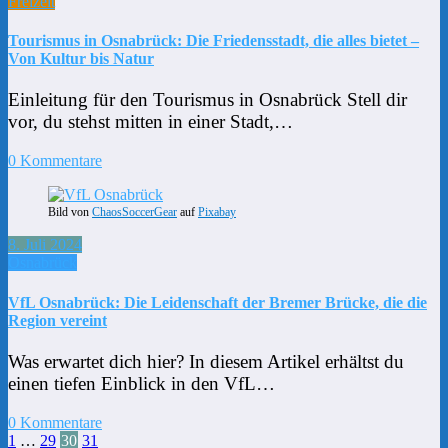
Freizeit
Tourismus in Osnabrück: Die Friedensstadt, die alles bietet –
Von Kultur bis Natur
Einleitung für den Tourismus in Osnabrück Stell dir
vor, du stehst mitten in einer Stadt,…
0 Kommentare
Bild von
ChaosSoccerGear
auf
Pixabay
8. Juli 2024
Osnabrück
VfL Osnabrück: Die Leidenschaft der Bremer Brücke, die die
Region vereint
Was erwartet dich hier? In diesem Artikel erhältst du
einen tiefen Einblick in den VfL…
0 Kommentare
Seitennummerierung
1
…
29
30
31