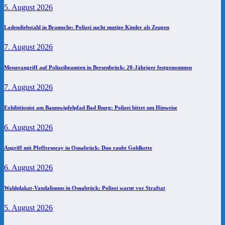
5. August 2026
Ladendiebstahl in Bramsche: Polizei sucht mutige Kinder als Zeugen
7. August 2026
Messerangriff auf Polizeibeamten in Bersenbrück: 20-Jähriger festgenommen
7. August 2026
Exhibitionist am Baumwipfelpfad Bad Iburg: Polizei bittet um Hinweise
6. August 2026
Angriff mit Pfefferspray in Osnabrück: Duo raubt Goldkette
6. August 2026
Wahlplakat-Vandalismus in Osnabrück: Polizei warnt vor Straftat
5. August 2026