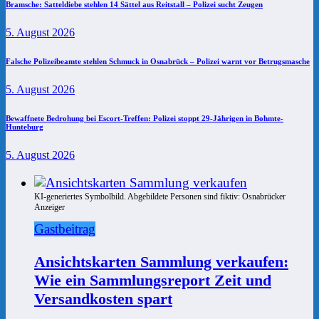
Bramsche: Satteldiebe stehlen 14 Sättel aus Reitstall – Polizei sucht Zeugen
5. August 2026
Falsche Polizeibeamte stehlen Schmuck in Osnabrück – Polizei warnt vor Betrugsmasche
5. August 2026
Bewaffnete Bedrohung bei Escort-Treffen: Polizei stoppt 29-Jährigen in Bohmte-
Hunteburg
5. August 2026
KI-generiertes Symbolbild. Abgebildete Personen sind fiktiv: Osnabrücker
Anzeiger
Gastbeitrag
Ansichtskarten Sammlung verkaufen:
Wie ein Sammlungsreport Zeit und
Versandkosten spart