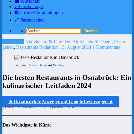
💼 Wirtschaft
🤝Gastbeiträge
🛍️ Unsere Empfehlungen
🔗 Partnerseiten
Restaurants
Aktivitäten für Familien
,
Aktivitäten für Paare
,
Essen
gehen
,
Restaurants
Redaktion
15. August 2024
1 Kommentare
Bild von
Renata Tlałka
auf
Pixabay
Die besten Restaurants in Osnabrück: Ein
kulinarischer Leitfaden 2024
★ Osnabrücker Anzeiger auf Google bevorzugen ★
Zuletzt aktualisiert am 16. September 2024
Das Wichtigste in Kürze