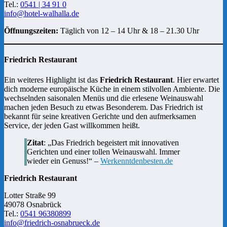
Tel.:
0541 | 34 91 0
info@hotel-walhalla.de
Öffnungszeiten:
Täglich von 12 – 14 Uhr & 18 – 21.30 Uhr
Friedrich Restaurant
Ein weiteres Highlight ist das
Friedrich Restaurant
. Hier erwartet
dich moderne europäische Küche in einem stilvollen Ambiente. Die
wechselnden saisonalen Menüs und die erlesene Weinauswahl
machen jeden Besuch zu etwas Besonderem. Das Friedrich ist
bekannt für seine kreativen Gerichte und den aufmerksamen
Service, der jeden Gast willkommen heißt.
Zitat
: „Das Friedrich begeistert mit innovativen
Gerichten und einer tollen Weinauswahl. Immer
wieder ein Genuss!“ –
Werkenntdenbesten.de
Friedrich Restaurant
Lotter Straße 99
49078 Osnabrück
Tel.:
0541 96380899
info@friedrich-osnabrueck.de