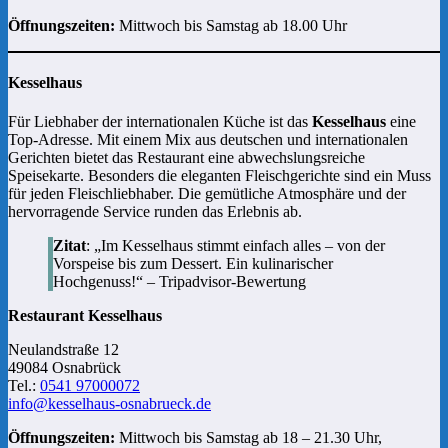
Öffnungszeiten:
Mittwoch bis Samstag ab 18.00 Uhr
Kesselhaus
Für Liebhaber der internationalen Küche ist das
Kesselhaus
eine
Top-Adresse. Mit einem Mix aus deutschen und internationalen
Gerichten bietet das Restaurant eine abwechslungsreiche
Speisekarte. Besonders die eleganten Fleischgerichte sind ein Muss
für jeden Fleischliebhaber. Die gemütliche Atmosphäre und der
hervorragende Service runden das Erlebnis ab.
Zitat
: „Im Kesselhaus stimmt einfach alles – von der
Vorspeise bis zum Dessert. Ein kulinarischer
Hochgenuss!“ – Tripadvisor-Bewertung
Restaurant Kesselhaus
Neulandstraße 12
49084 Osnabrück
Tel.:
0541 97000072
info@kesselhaus-osnabrueck.de
Öffnungszeiten:
Mittwoch bis Samstag ab 18 – 21.30 Uhr,