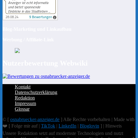
Blog-Marketing und Linkaufbau
Werbung / Affiliate-Link
Nutzerbewertung Webwiki
Kontakt
Datenschutzerklärung
Redaktion
Impressum
Glossar
© [
osnabruecker-anzeiger.de
] Alle Rechte vorbehalten | Made with
❤️ [ Folge mir auf |
TikTok
|
LinkedIn
|
Bloglovin
] | Hinweis
Unsere Redaktion setzt auf modernste Technologien und nutzt