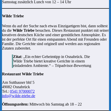
Samsstag zusätzlich Lunch von 12 – 14 Uhr
Wilde Triebe
Wenn du auf der Suche nach etwas Einzigartigem bist, dann solltest
du die
Wilde Triebe
besuchen. Dieses Restaurant punktet mit seiner
kreativen deutschen Küche und einer gemütlichen Atmosphäre. Es
ist der perfekte Ort für einen entspannten Abend mit Freunden oder
Familie. Die Gerichte sind originell und werden aus regionalen
Zutaten zubereitet.
Zitat
: „Ein echter Geheimtipp in Osnabrück. Die
Wilde Triebe bietet kreative Gerichte in einem
einladenden Ambiente.“ – Tripadvisor-Bewertung
Restaurant Wilde Triebe
Am Sutthauser bhf 5
49082 Osnabrück
Tel.:
0541 97000072
info@wilde-triebe.de
Öffnungszeiten:
Mittwoch bis Samstag ab 18 – 22