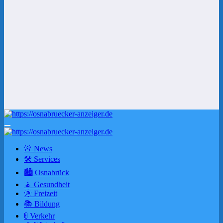
🚨 News
🛠 Services
🏙️ Osnabrück
🧘 Gesundheit
🌞 Freizeit
📚 Bildung
🚦 Verkehr