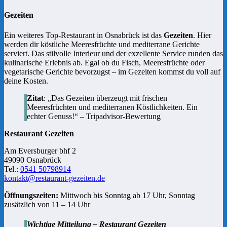
Gezeiten
Ein weiteres Top-Restaurant in Osnabrück ist das
Gezeiten
. Hier
werden dir köstliche Meeresfrüchte und mediterrane Gerichte
serviert. Das stilvolle Interieur und der exzellente Service runden das
kulinarische Erlebnis ab. Egal ob du Fisch, Meeresfrüchte oder
vegetarische Gerichte bevorzugst – im Gezeiten kommst du voll auf
deine Kosten.
Zitat
: „Das Gezeiten überzeugt mit frischen
Meeresfrüchten und mediterranen Köstlichkeiten. Ein
echter Genuss!“ – Tripadvisor-Bewertung
Restaurant Gezeiten
Am Eversburger bhf 2
49090 Osnabrück
Tel.:
0541 50798914
kontakt@restaurant-gezeiten.de
Öffnungszeiten:
Mittwoch bis Sonntag ab 17 Uhr, Sonntag
zusätzlich von 11 – 14 Uhr
Wichtige Mitteilung – Restaurant Gezeiten