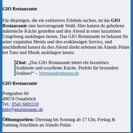
GIO Restaurante
Für diejenigen, die ein exklusives Erlebnis suchen, ist das
GIO
Restaurante
eine hervorragende Wahl. Hier kannst du gehobene
italienische Küche genießen und den Abend in einer luxuriösen
Umgebung ausklingen lassen. Das GIO Restaurante ist bekannt für
seine exquisiten Menüs und den erstklassigen Service, und
anschließend kannst du den Abend direkt nebenan im Alando Palais
bei Tanz und Musik ausklingen lassen.
Zitat
: „Das GIO Restaurante bietet ein luxuriöses
Ambiente und exzellente Küche. Perfekt für besondere
Anlässe!“ –
Wernentdenbesten.de
GIO Restaurante
Pottgraben 60
49074 Osnabrück
Tel.:
0541 6001110
info@gioristorante.de
Öffnungszeiten:
Dienstag bis Sonntag ab 17 Uhr, Freitag &
Samstag Anschluss an Alando Palais