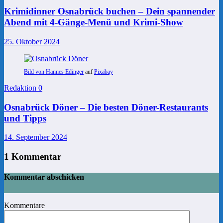
Krimidinner Osnabrück buchen – Dein spannender
Abend mit 4-Gänge-Menü und Krimi-Show
25. Oktober 2024
Bild von
Hannes Edinger
auf
Pixabay
Redaktion
0
Osnabrück Döner – Die besten Döner-Restaurants
und Tipps
14. September 2024
1 Kommentar
Kommentar abschicken
Kommentare