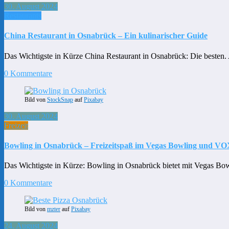
30. August 2024
Restaurants
China Restaurant in Osnabrück – Ein kulinarischer Guide
Das Wichtigste in Kürze China Restaurant in Osnabrück: Die besten.
0 Kommentare
Bild von
StockSnap
auf
Pixabay
30. August 2024
Freizeit
Bowling in Osnabrück – Freizeitspaß im Vegas Bowling und V
Das Wichtigste in Kürze: Bowling in Osnabrück bietet mit Vegas 
0 Kommentare
Bild von
mzter
auf
Pixabay
24. August 2024