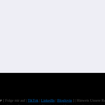
️ [ Folge mir auf |
TikTok
|
LinkedIn
|
Bloglovin
] | Hinweis Unsere Re