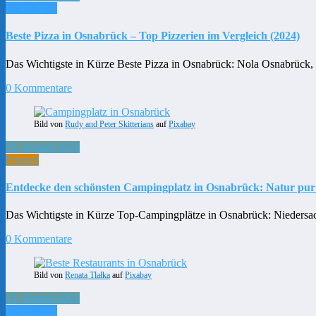
Restaurants
Beste Pizza in Osnabrück – Top Pizzerien im Vergleich (2024)
Das Wichtigste in Kürze Beste Pizza in Osnabrück: Nola Osnabrüc
0 Kommentare
Bild von
Rudy and Peter Skitterians
auf
Pixabay
21. August 2024
Freizeit
Entdecke den schönsten Campingplatz in Osnabrück: Natur pur 
Das Wichtigste in Kürze Top-Campingplätze in Osnabrück: Niedersac
0 Kommentare
Bild von
Renata Tlałka
auf
Pixabay
15. August 2024
Restaurants