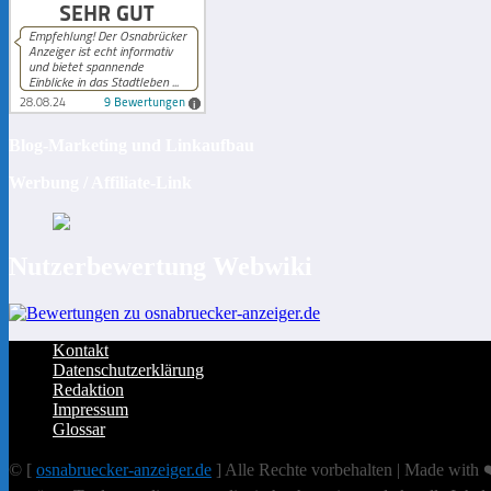
Blog-Marketing und Linkaufbau
Werbung / Affiliate-Link
Nutzerbewertung Webwiki
Kontakt
Datenschutzerklärung
Redaktion
Impressum
Glossar
© [
osnabruecker-anzeiger.de
] Alle Rechte vorbehalten | Made with ❤