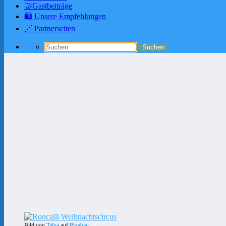
🤝Gastbeiträge
🛍️ Unsere Empfehlungen
🔗 Partnerseiten
Bild von
Talpa
auf
Pixabay