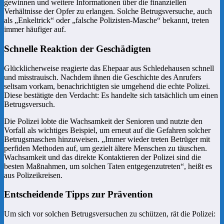
gewinnen und weitere Informationen über die finanziellen
Verhältnisse der Opfer zu erlangen. Solche Betrugsversuche, auch
als „Enkeltrick“ oder „falsche Polizisten-Masche“ bekannt, treten
immer häufiger auf.
Schnelle Reaktion der Geschädigten
Glücklicherweise reagierte das Ehepaar aus Schledehausen schnell
und misstrauisch. Nachdem ihnen die Geschichte des Anrufers
seltsam vorkam, benachrichtigten sie umgehend die echte Polizei.
Diese bestätigte den Verdacht: Es handelte sich tatsächlich um einen
Betrugsversuch.
Die Polizei lobte die Wachsamkeit der Senioren und nutzte den
Vorfall als wichtiges Beispiel, um erneut auf die Gefahren solcher
Betrugsmaschen hinzuweisen. „Immer wieder treten Betrüger mit
perfiden Methoden auf, um gezielt ältere Menschen zu täuschen.
Wachsamkeit und das direkte Kontaktieren der Polizei sind die
besten Maßnahmen, um solchen Taten entgegenzutreten“, heißt es
aus Polizeikreisen.
Entscheidende Tipps zur Prävention
Um sich vor solchen Betrugsversuchen zu schützen, rät die Polizei: