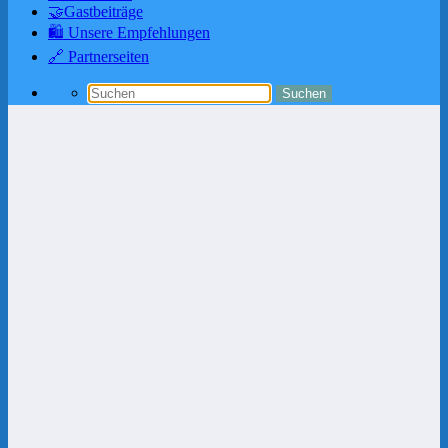
🤝Gastbeiträge
🛍️ Unsere Empfehlungen
🔗 Partnerseiten