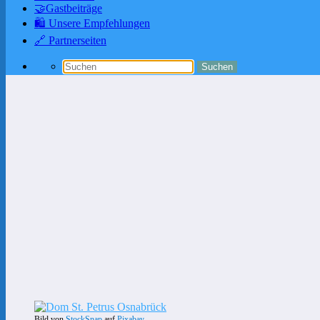
🤝Gastbeiträge
🛍️ Unsere Empfehlungen
🔗 Partnerseiten
Bild von
StockSnap
auf
Pixabay