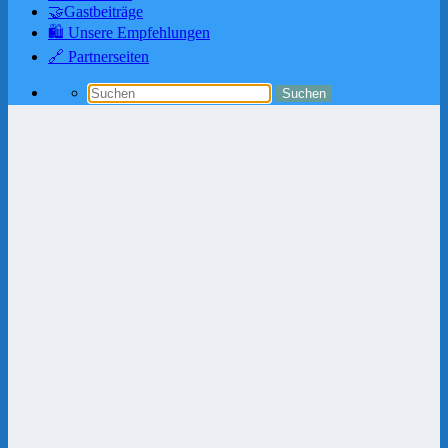
🤝Gastbeiträge
🛍️ Unsere Empfehlungen
🔗 Partnerseiten