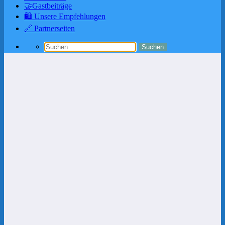
🤝Gastbeiträge
🛍️ Unsere Empfehlungen
🔗 Partnerseiten