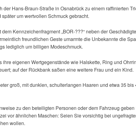
ch der Hans-Braun-Straße in Osnabrück zu einem raffinierten 
 später um wertvollen Schmuck gebracht.
 mit dem Kennzeichenfragment „BOR-???“ neben der Geschädigt
vermeintlich freundlichen Geste umarmte die Unbekannte die Spa
ings lediglich um billigen Modeschmuck.
ass ihre eigenen Wertgegenstände wie Halskette, Ring und Ohr
uert; auf der Rückbank saßen eine weitere Frau und ein Kind.
eter groß, mit dunklen, schulterlangen Haaren und etwa 35 bis 
 Hinweise zu den beteiligten Personen oder dem Fahrzeug gebe
zei vor ähnlichen Maschen: Seien Sie vorsichtig bei ungefrag
hen wollen.