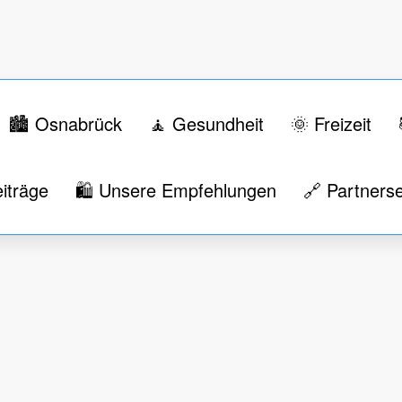
🏙️ Osnabrück
🧘 Gesundheit
🌞 Freizeit
iträge
🛍️ Unsere Empfehlungen
🔗 Partnerse