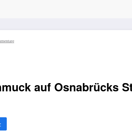
mentare
hmuck auf Osnabrücks St
★