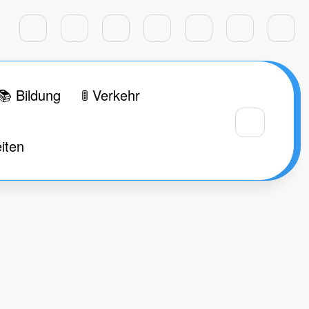
📚 Bildung
🚦 Verkehr
iten