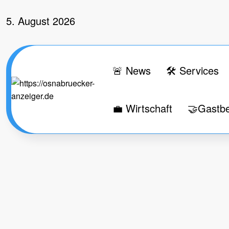
Zum
Inhalt
5. August 2026
springen
🚨 News
🛠 Services
💼 Wirtschaft
🤝Gastbe