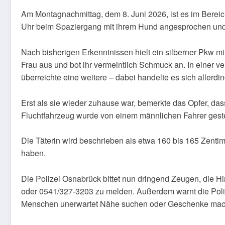
Am Montagnachmittag, dem 8. Juni 2026, ist es im Berei
Uhr beim Spaziergang mit ihrem Hund angesprochen und
Nach bisherigen Erkenntnissen hielt ein silberner Pkw
Frau aus und bot ihr vermeintlich Schmuck an. In einer 
überreichte eine weitere – dabei handelte es sich allerd
Erst als sie wieder zuhause war, bemerkte das Opfer, d
Fluchtfahrzeug wurde von einem männlichen Fahrer geste
Die Täterin wird beschrieben als etwa 160 bis 165 Zentim
haben.
Die Polizei Osnabrück bittet nun dringend Zeugen, die
oder 0541/327-3203 zu melden. Außerdem warnt die Poli
Menschen unerwartet Nähe suchen oder Geschenke mac