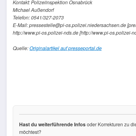
Kontakt: Polizeiinspektion Osnabrück
Michael Außendorf
Telefon: 0541/327-2073
E-Mail: pressestelle@pi-os.polizei.niedersachsen.de [pr
http://www.pi-os.polizei-nds.de [http://www.pi-os.polizei-n
Quelle:
Originalartikel auf presseportal.de
Hast du weiterführende Infos
oder Korrekturen zu di
möchtest?