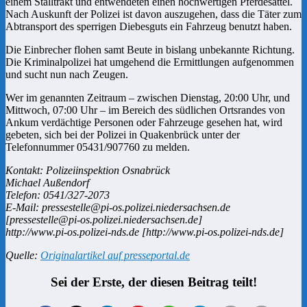
einem Stalltrakt und entwendeten einen hochwertigen Pferdesattel.
Nach Auskunft der Polizei ist davon auszugehen, dass die Täter zum
Abtransport des sperrigen Diebesguts ein Fahrzeug benutzt haben.
Die Einbrecher flohen samt Beute in bislang unbekannte Richtung.
Die Kriminalpolizei hat umgehend die Ermittlungen aufgenommen
und sucht nun nach Zeugen.
Wer im genannten Zeitraum – zwischen Dienstag, 20:00 Uhr, und
Mittwoch, 07:00 Uhr – im Bereich des südlichen Ortsrandes von
Ankum verdächtige Personen oder Fahrzeuge gesehen hat, wird
gebeten, sich bei der Polizei in Quakenbrück unter der
Telefonnummer 05431/907760 zu melden.
Kontakt: Polizeiinspektion Osnabrück
Michael Außendorf
Telefon: 0541/327-2073
E-Mail: pressestelle@pi-os.polizei.niedersachsen.de
[pressestelle@pi-os.polizei.niedersachsen.de]
http://www.pi-os.polizei-nds.de [http://www.pi-os.polizei-nds.de]
Quelle:
Originalartikel auf presseportal.de
Sei der Erste, der diesen Beitrag teilt!