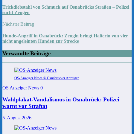
Trickdiebstahl von Schmuck auf Osnabrücks Straßen – Polizei
sucht Zeugen
Nächster Beitrag
Hunde-Angriff in Osnabrück: Zeugin bringt Halterin von vier
nicht angeleinten Hunden zur Strecke
Verwandte Beiträge
OS-Anzeiger News © Osnabrücker Anzeiger
OS Anzeiger News
0
Wahlplakat-Vandalismus in Osnabrück: Polizei
warnt vor Straftat
5. August 2026