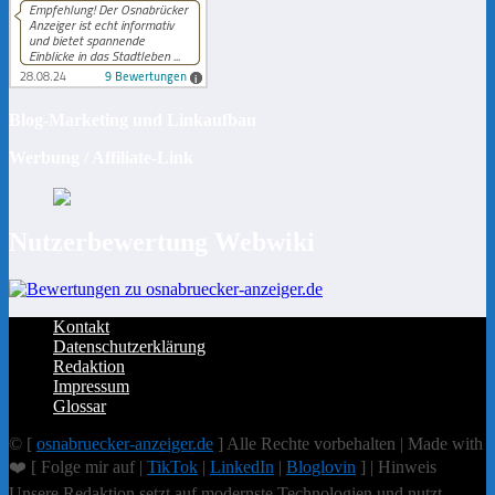
Blog-Marketing und Linkaufbau
Werbung / Affiliate-Link
Nutzerbewertung Webwiki
Kontakt
Datenschutzerklärung
Redaktion
Impressum
Glossar
© [
osnabruecker-anzeiger.de
] Alle Rechte vorbehalten | Made with
❤️ [ Folge mir auf |
TikTok
|
LinkedIn
|
Bloglovin
] | Hinweis
Unsere Redaktion setzt auf modernste Technologien und nutzt