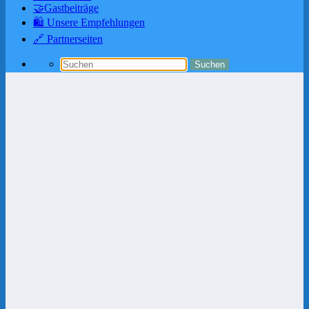
🤝Gastbeiträge
🛍️ Unsere Empfehlungen
🔗 Partnerseiten