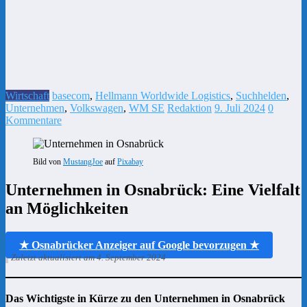
Wirtschaft
basecom
,
Hellmann Worldwide Logistics
,
Suchhelden
,
Unternehmen
,
Volkswagen
,
WM SE
Redaktion
9. Juli 2024
0
Kommentare
Bild von
MustangJoe
auf
Pixabay
Unternehmen in Osnabrück: Eine Vielfalt
an Möglichkeiten
★ Osnabrücker Anzeiger auf Google bevorzugen ★
Zuletzt aktualisiert am 4. September 2024
Das Wichtigste in Kürze zu den Unternehmen in Osnabrück